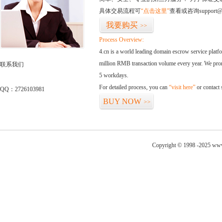
具体交易流程可
“点击这里”
查看或咨询support@
我要购买
>>
Process Overview:
4.cn is a world leading domain escrow service plat
million RMB transaction volume every year. We promi
联系我们
5 workdays.
For detailed process, you can
“visit here”
or contact
QQ：2726103981
BUY NOW
>>
Copyright © 1998 -2025 www