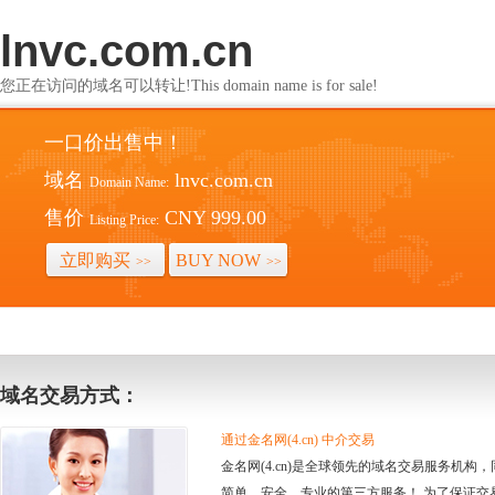
lnvc.com.cn
您正在访问的域名可以转让!This domain name is for sale!
一口价出售中！
域名
lnvc.com.cn
Domain Name:
售价
CNY 999.00
Listing Price:
立即购买
BUY NOW
>>
>>
域名交易方式：
通过金名网(4.cn) 中介交易
金名网(4.cn)是全球领先的域名交易服务机
简单、安全、专业的第三方服务！ 为了保证交